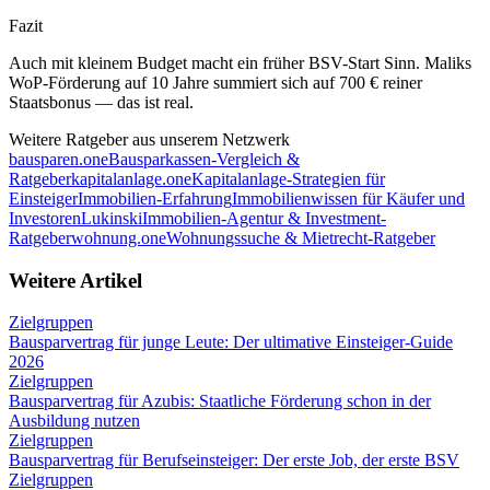
Fazit
Auch mit kleinem Budget macht ein früher BSV-Start Sinn. Maliks
WoP-Förderung auf 10 Jahre summiert sich auf 700 € reiner
Staatsbonus — das ist real.
Weitere Ratgeber aus unserem Netzwerk
bausparen.one
Bausparkassen-Vergleich &
Ratgeber
kapitalanlage.one
Kapitalanlage-Strategien für
Einsteiger
Immobilien-Erfahrung
Immobilienwissen für Käufer und
Investoren
Lukinski
Immobilien-Agentur & Investment-
Ratgeber
wohnung.one
Wohnungssuche & Mietrecht-Ratgeber
Weitere Artikel
Zielgruppen
Bausparvertrag für junge Leute: Der ultimative Einsteiger-Guide
2026
Zielgruppen
Bausparvertrag für Azubis: Staatliche Förderung schon in der
Ausbildung nutzen
Zielgruppen
Bausparvertrag für Berufseinsteiger: Der erste Job, der erste BSV
Zielgruppen