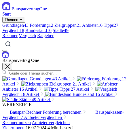
Bausparvertrag
One
Start
Themen
Grundlagen
43
Förderung
12
Zielgruppen
21
Anbieter
16
Tipps
27
Vergleich
18
Bundesland
16
Städte
49
Rechner
Vergleich
Ratgeber
Bausparvertrag
One
Grundlagen
43 Artikel
Förderung
12
Artikel
Zielgruppen
21 Artikel
Anbieter
16 Artikel
Tipps
27 Artikel
Vergleich
18 Artikel
Bundesland
16 Artikel
Städte
49 Artikel
WERKZEUGE
Bauspar-Rechner
Förderung berechnen
Bausparkassen-
Vergleich
7 Anbieter vergleichen
Rechner nutzen
Anbieter vergleichen
Zielgruppen
16.07.2024
4 Min Lesezeit