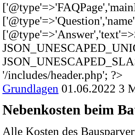
['@type'=>'FAQPage','main
['@type'=>'Question','name
['@type'=>'Answer','text'=>$f[
JSON_UNESCAPED_UNI
JSON_UNESCAPED_SLASH
'/includes/header.php'; ?>
Grundlagen
01.06.2022
3 M
Nebenkosten beim Bau
Alle Kosten des Bausparvert