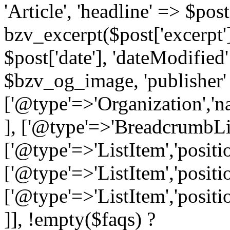
'Article', 'headline' => $post[
bzv_excerpt($post['excerpt']
$post['date'], 'dateModified'
$bzv_og_image, 'publisher'
['@type'=>'Organization
], ['@type'=>'BreadcrumbLi
['@type'=>'ListItem','posit
['@type'=>'ListItem','posi
['@type'=>'ListItem','positi
]], !empty($faqs) ?