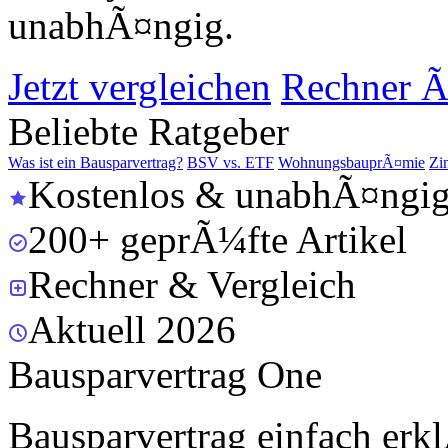
unabhÃ¤ngig.
Jetzt vergleichen
Rechner Ã
Beliebte Ratgeber
Was ist ein Bausparvertrag?
BSV vs. ETF
WohnungsbauprÃ¤mie
Zi
Kostenlos & unabhÃ¤ngi
200+ geprÃ¼fte Artikel
Rechner & Vergleich
Aktuell 2026
Bausparvertrag One
Bausparvertrag einfach erkl