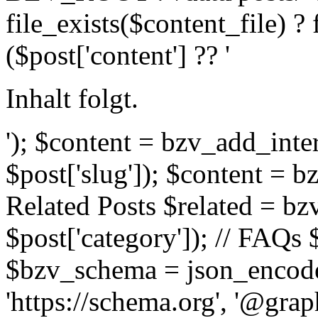
file_exists($content_file) ?
($post['content'] ?? '
Inhalt folgt.
'); $content = bzv_add_inte
$post['slug']); $content = b
Related Posts $related = bzv
$post['category']); // FAQs $
$bzv_schema = json_encode
'https://schema.org', '@grap