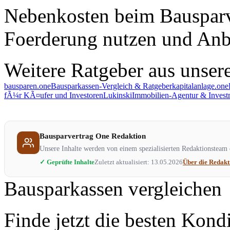
Nebenkosten beim Bausparve
Foerderung nutzen und Anbi
Weitere Ratgeber aus unse
bausparen.one
Bausparkassen-Vergleich & Ratgeber
kapitalanlage.one
fÃ¼r KÃ¤ufer und Investoren
Lukinski
Immobilien-Agentur & Invest
Bausparvertrag One Redaktion
Unsere Inhalte werden von einem spezialisierten Redaktionsteam e
✓ Geprüfte Inhalte
Zuletzt aktualisiert: 13.05.2026
Über die Redak
Bausparkassen vergleichen
Finde jetzt die besten Kond