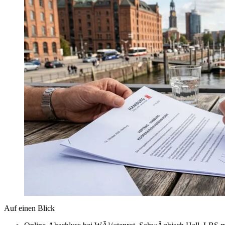
Auf einen Blick