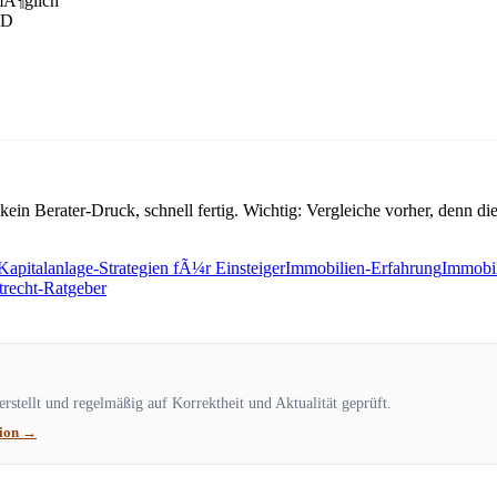
mÃ¶glich
ID
 kein Berater-Druck, schnell fertig. Wichtig: Vergleiche vorher, denn d
Kapitalanlage-Strategien fÃ¼r Einsteiger
Immobilien-Erfahrung
Immobil
recht-Ratgeber
rstellt und regelmäßig auf Korrektheit und Aktualität geprüft.
tion →