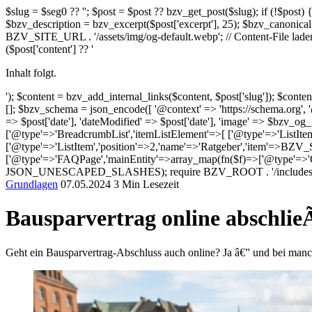
$slug = $seg0 ?? ''; $post = $post ?? bzv_get_post($slug); if (!$post)
$bzv_description = bzv_excerpt($post['excerpt'], 25); $bzv_canonical
BZV_SITE_URL . '/assets/img/og-default.webp'; // Content-File laden $c
($post['content'] ?? '
Inhalt folgt.
'); $content = bzv_add_internal_links($content, $post['slug']); $conten
[]; $bzv_schema = json_encode([ '@context' => 'https://schema.org', '@gr
=> $post['date'], 'dateModified' => $post['date'], 'image' => $b
['@type'=>'BreadcrumbList','itemListElement'=>[ ['@type'=>'ListIte
['@type'=>'ListItem','position'=>2,'name'=>'Ratgeber','item'=>BZV_SI
['@type'=>'FAQPage','mainEntity'=>array_map(fn($f)=>['@type'=>'Q
JSON_UNESCAPED_SLASHES); require BZV_ROOT . '/includes/h
Grundlagen
07.05.2024
3 Min Lesezeit
Bausparvertrag online abschlie
Geht ein Bausparvertrag-Abschluss auch online? Ja â€” und bei manc