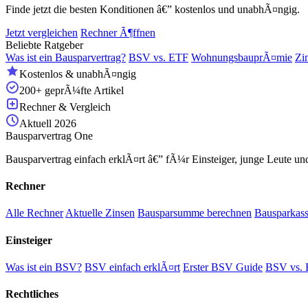
Finde jetzt die besten Konditionen â€” kostenlos und unabhÃ¤ngig.
Jetzt vergleichen
Rechner Ã¶ffnen
Beliebte Ratgeber
Was ist ein Bausparvertrag?
BSV vs. ETF
WohnungsbauprÃ¤mie
Zi
Kostenlos & unabhÃ¤ngig
200+ geprÃ¼fte Artikel
Rechner & Vergleich
Aktuell 2026
Bausparvertrag One
Bausparvertrag einfach erklÃ¤rt â€” fÃ¼r Einsteiger, junge Leute und 
Rechner
Alle Rechner
Aktuelle Zinsen
Bausparsumme berechnen
Bausparkass
Einsteiger
Was ist ein BSV?
BSV einfach erklÃ¤rt
Erster BSV Guide
BSV vs.
Rechtliches